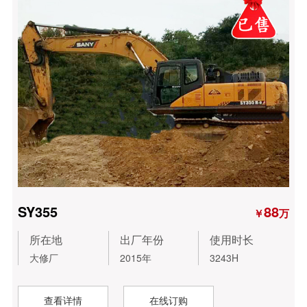
电器类
维修包
其他类
SY355
88
￥
万
所在地
出厂年份
使用时长
大修厂
2015年
3243H
查看详情
在线订购