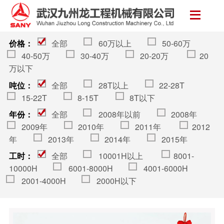
三一挖掘机
服务支持
配件供应
二手挖掘机
破碎锤及属具
关于我们
价格：
全部
60万以上
50-60万
微型挖掘机
服务介绍
油品
二手机
破碎锤
公司介绍
40-50万
30-40万
20-20万
20
小型挖掘机
服务网点
斗齿
租赁机
其他属具类
公司荣誉
万以下
吨位：
全部
28T以上
22-28T
中型挖掘机
技术知识
滤芯
公司新闻
15-22T
8-15T
8T以下
大型挖掘机
液压件
营销网络
年份：
全部
2008年以前
2008年
2009年
2010年
2011年
2012
轮式挖掘机
发动机散件
联系我们
年
2013年
2014年
2015年
工时：
全部
10001H以上
8001-
装载机
四轮一带
人力资源
10000H
6001-8000H
4001-6000H
2001-4000H
2000H以下
铲斗类
油缸类