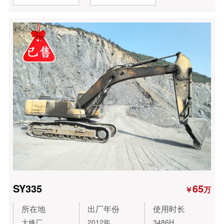
SY335
65
￥
万
所在地
出厂年份
使用时长
大修厂
2012年
3486H