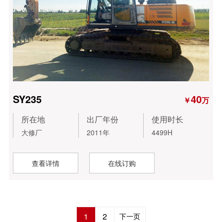
SY235
40
￥
万
所在地
出厂年份
使用时长
大修厂
2011年
4499H
查看详情
在线订购
1
2
下一页