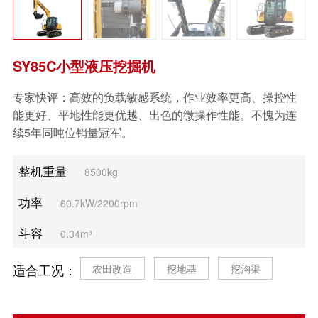
电器类
维修包
SY85C小型液压挖掘机
其他类
专家快评：高效的负载敏感系统，作业效率更高、操控性
能更好、平地性能更优越、出色的微操作性能。不愧为连
续5年同吨位销量冠军。
整机重量
8500kg
功率
60.7kW/2200rpm
斗容
0.34m³
适合工况：
农田改造
挖地基
挖沟渠